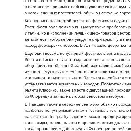
то есть на том месте, которое считается родиной зна
в фестивале принимают обычно участие самые лучшие
многочисленных посетителей обычно несколько сорто
Как правило площадкой для этого фестиваля служит 
Гости фестиваля помимо вин могут также пробовать р
Италии, но в исполнении лучших шеф-поваров рестор
деликатесы, которые они увидят на ярмарке. Ну а гл
парад фермерских повозок. В Асти можно добраться и
Еще один весьма популярный фестиваль вина называе
Кьянти в Тоскане. Этот праздник полностью посвящён 
общепризнанной винной маркой, изготавливаемой из 
черного петуха считается настоящим золотым стандарт
итальянского вина как кьянти. Здесь также события э
устанавливается ярмарочный городок. Посетители зна
Кьянти Классико. Также вместе с дегустацией проход
из Флоренции за час на любом рейсовом автобусе.
В Панцано также в середине сентября обычно проходит
наиболее популярными винами Тосканы, в том числе и
называется Пьяцца Бучьярелли, можно продегустирова
также сыры, масло, оливки и прочие местные деликат
также проще всего добраться из Флоренции на рейсов