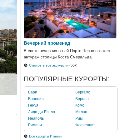
Вечерний променад
В свете вечерних огней Порто Черво покажет
антураж столицы Коста Смеральда.
Смотреть все экскурсии
(50+)
ПОПУЛЯРНЫЕ КУРОРТЫ:
Бари
Бергамо
Венеция
Верона
Генуя
Комо
Лидо-ди-Езоло
Милан
Неаполь
Рим
Римини
Флоренция
Все курорты Италии