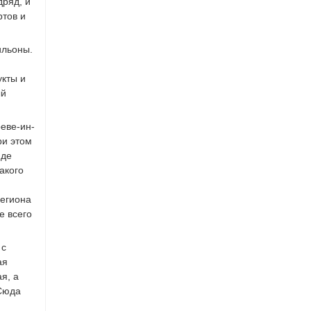
дряд, и
ртов и
ильоны.
укты и
ый
еве-ин-
ри этом
иде
акого
региона
е всего
 с
ая
я, а
 Сюда