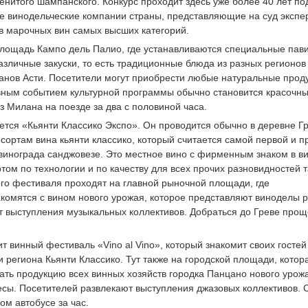
менитого шампанского. Конкурс проходит здесь уже более 40 лет по
 винодельческие компании страны, представляющие на суд экспе
в марочных вин самых высших категорий.
площадь Кампо дель Палио, где устанавливаются специальные пав
азличные закуски, то есть традиционные блюда из разных регионов
анов Асти. Посетители могут приобрести любые натуральные прод
авным событием культурной программы обычно становится красочн
з Милана на поезде за два с половиной часа.
тся «Кьянти Классико Экспо». Он проводится обычно в деревне Гр
сортам вина кьянти классико, который считается самой первой и п
винограда санджовезе. Это местное вино с фирменным знаком в в
ом по технологии и по качеству для всех прочих разновидностей т
того фестиваля проходят на главной рыночной площади, где
комятся с вином нового урожая, которое представляют виноделы 
ят выступления музыкальных коллективов. Добраться до Греве прощ
 винный фестиваль «Vino al Vino», который знакомит своих гостей
 региона Кьянти Классико. Тут также на городской площади, котор
ть продукцию всех винных хозяйств городка Панцано нового урожа
есы. Посетителей развлекают выступления джазовых коллективов.
ом автобусе за час.