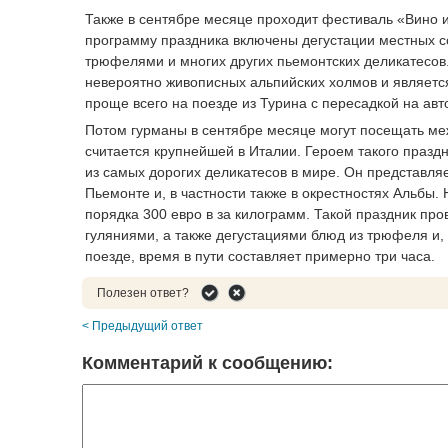
Также в сентябре месяце проходит фестиваль «Вино и
программу праздника включены дегустации местных со
трюфелями и многих других пьемонтских деликатесов.
невероятно живописных альпийских холмов и являетс
проще всего на поезде из Турина с пересадкой на авто
Потом гурманы в сентябре месяце могут посещать м
считается крупнейшей в Италии. Героем такого праздн
из самых дорогих деликатесов в мире. Он представля
Пьемонте и, в частности также в окрестностях Альбы.
порядка 300 евро в за килограмм. Такой праздник пр
гуляниями, а также дегустациями блюд из трюфеля и,
поезде, время в пути составляет примерно три часа.
Полезен ответ?
< Предыдущий ответ
Комментарий к сообщению: