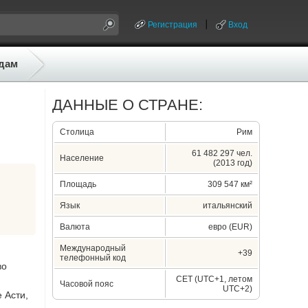
Регистрация
Вход
дам
ДАННЫЕ О СТРАНЕ:
Столица
Рим
61 482 297 чел.
Население
(2013 год)
Площадь
309 547 км²
Язык
итальянский
Валюта
евро (EUR)
Международный
+39
телефонный код
во
CET (UTC+1, летом
Часовой пояс
UTC+2)
 Асти,