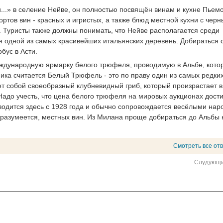
...» в селение Нейве, он полностью посвящён винам и кухне Пьемо
ртов вин - красных и игристых, а также блюд местной кухни с чер
 Туристы также должны понимать, что Нейве располагается среди
я одной из самых красивейших итальянских деревень. Добираться 
бус в Асти.
еждународную ярмарку белого трюфеля, проводимую в Альбе, кото
ика считается Белый Трюфель - это по праву один из самых редки
ет собой своеобразный клубневидный гриб, который произрастает в
 Надо учесть, что цена белого трюфеля на мировых аукционах дости
оводится здесь с 1928 года и обычно сопровождается весёлыми на
 разумеется, местных вин. Из Милана проще добираться до Альбы 
Смотреть все от
Слудующи