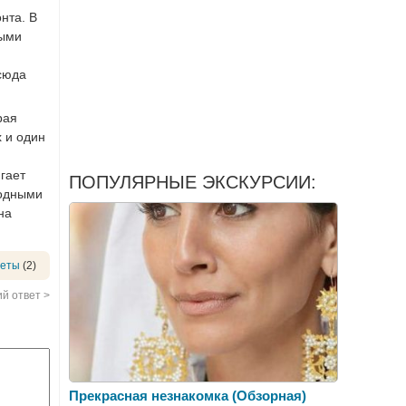
нта. В
ными
сюда
рая
х и один
гает
ПОПУЛЯРНЫЕ ЭКСКУРСИИ:
родными
на
веты
(2)
й ответ >
Прекрасная незнакомка (Обзорная)