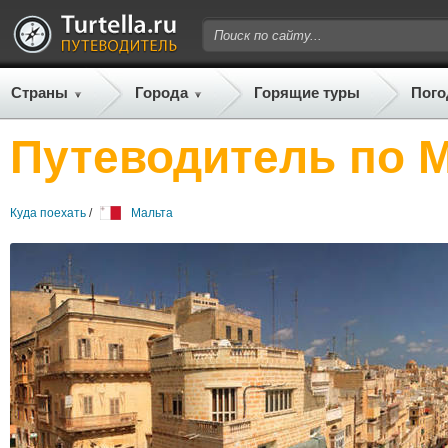
Страны
Города
Горящие туры
Пого
Путеводитель по 
Куда поехать
/
Мальта