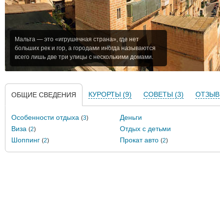
Мальта — это «игрушечная страна», где нет
больших рек и гор, а городами иногда называются
всего лишь две три улицы с несколькими домами.
КУРОРТЫ (9)
СОВЕТЫ (3)
ОТЗЫВЫ
ОБЩИЕ СВЕДЕНИЯ
Особенности отдыха
Деньги
(
3
)
Виза
Отдых с детьми
(
2
)
Шоппинг
Прокат авто
(
2
)
(
2
)