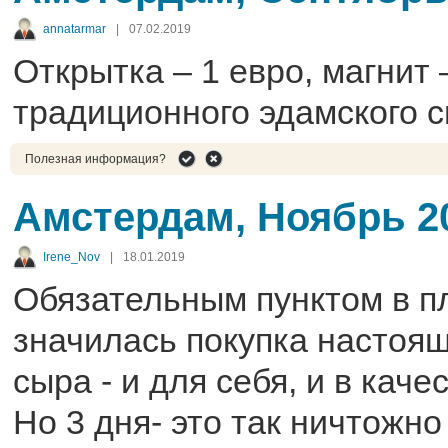
annatarmar
|
07.02.2019
Открытка – 1 евро, магнит 
традиционного эдамского с
Полезная информация?
Амстердам, Ноябрь 2
Irene_Nov
|
18.01.2019
Обязательным пунктом в п
значилась покупка настоящ
сыра - и для себя, и в каче
Но 3 дня- это так ничтожн