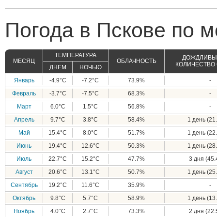
Погода в Пскове по 
ТЕМПЕРАТУРА
ДОЖДЛИВЫЕ
МЕСЯЦ
ОБЛАЧНОСТЬ
КОЛИЧЕСТВО
ДНЕМ
НОЧЬЮ
Январь
-4.9°C
-7.2°C
73.9%
-
Февраль
-3.7°C
-7.5°C
68.3%
-
Март
6.0°C
1.5°C
56.8%
-
Апрель
9.7°C
3.8°C
58.4%
1 день (21.
Май
15.4°C
8.0°C
51.7%
1 день (22.
Июнь
19.4°C
12.6°C
50.3%
1 день (28.
Июль
22.7°C
15.2°C
47.7%
3 дня (45.
Август
20.6°C
13.1°C
50.7%
1 день (25.
Сентябрь
19.2°C
11.6°C
35.9%
-
Октябрь
9.8°C
5.7°C
58.9%
1 день (13.
Ноябрь
4.0°C
2.7°C
73.3%
2 дня (22.