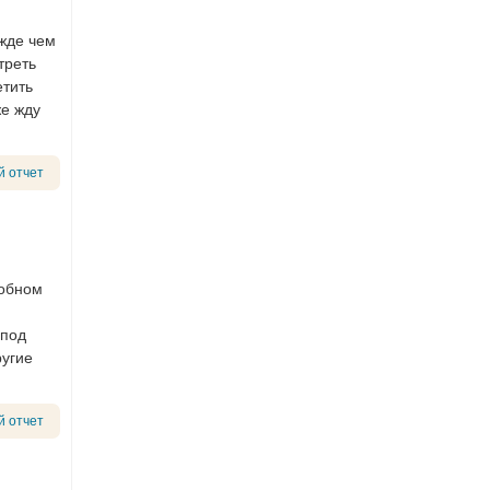
ежде чем
треть
етить
же жду
й отчет
добном
 под
ругие
й отчет