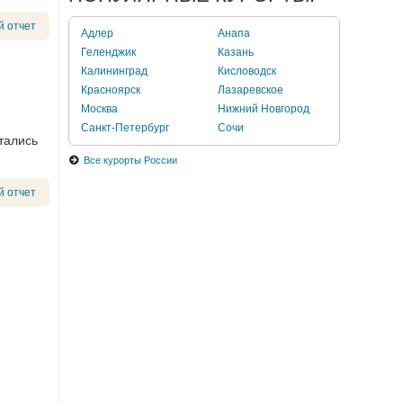
й отчет
Адлер
Анапа
Геленджик
Казань
Калининград
Кисловодск
Красноярск
Лазаревское
Москва
Нижний Новгород
Санкт-Петербург
Сочи
стались
Все курорты России
й отчет