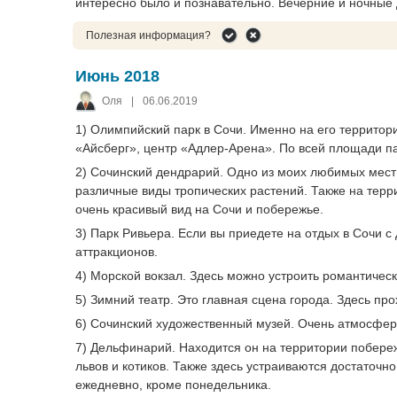
интересно было и познавательно. Вечерние и ночные д
Полезная информация?
Июнь 2018
Оля
|
06.06.2019
1) Олимпийский парк в Сочи. Именно на его территор
«Айсберг», центр «Адлер-Арена». По всей площади пар
2) Сочинский дендрарий. Одно из моих любимых мест
различные виды тропических растений. Также на терр
очень красивый вид на Сочи и побережье.
3) Парк Ривьера. Если вы приедете на отдых в Сочи с
аттракционов.
4) Морской вокзал. Здесь можно устроить романтиче
5) Зимний театр. Это главная сцена города. Здесь пр
6) Сочинский художественный музей. Очень атмосфер
7) Дельфинарий. Находится он на территории побере
львов и котиков. Также здесь устраиваются достаточ
ежедневно, кроме понедельника.