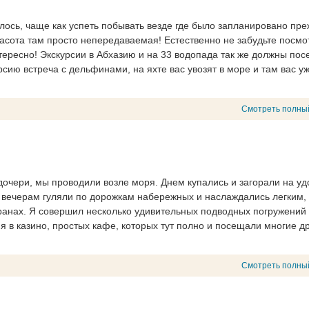
илось, чаще как успеть побывать везде где было запланировано пр
расота там просто непередаваемая! Естественно не забудьте посмо
тересно! Экскурсии в Абхазию и на 33 водопада так же должны пос
сию встреча с дельфинами, на яхте вас увозят в море и там вас у
Смотреть полны
 дочери, мы проводили возле моря. Днем купались и загорали на у
о вечерам гуляли по дорожкам набережных и наслаждались легким,
аранах. Я совершил несколько удивительных подводных погружений
я в казино, простых кафе, которых тут полно и посещали многие д
Смотреть полны