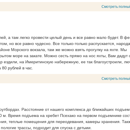
Смотреть полны
лей, а там легко провести целый день и все равно мало будет. В ф
етом, но все равно чудесно. Все только-только распускается, народ
айоне Морского вокзала, там же можно взять прогулку на яхте. Мы
крытом море на закате. Можно сесть прямо на нос яхты, Вам дадут
ер ездили, на Имеритинскую набережную, ее так благоустроили, лю
 80 рублей в час.
Смотреть полны
ноутбордах. Расстояние от нашего комплекса до ближайших подъем
00 м. Время подъема на хребет Псехако на первом подъемнике со
ения, теплые помещения для переодевания, камеры хранения. Такж
 пологие трассы, подходит для спуска с детьми.