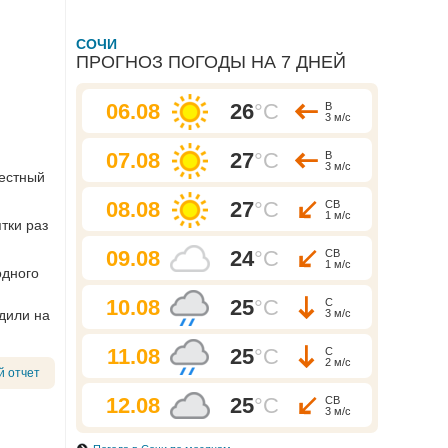
СОЧИ
ПРОГНОЗ ПОГОДЫ НА 7 ДНЕЙ
06.08
26
°C
В
3 м/с
07.08
27
°C
В
3 м/с
вестный
08.08
27
°C
СВ
1 м/с
тки раз
09.08
24
°C
СВ
1 м/с
одного
10.08
25
°C
С
дили на
3 м/с
11.08
25
°C
С
2 м/с
й отчет
12.08
25
°C
СВ
3 м/с