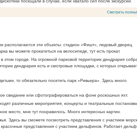
искотеки посещали в случае, если хватало сил после экскурсий.
Смотреть полны
ии располагаются эти объекты: стадион «Фишт», ледовый дворец
ка вы можете прокатиться на велосипеде, тут есть прокат.
 в этом городе. На огромной парковой территории дендрария собр
итории дендрария есть и смотровые площадки, с которых открывае
 детьми, то обязательно посетить парк «Ривьера». Здесь много
ское свидание или сфотографироваться на фоне роскошных яхт.
оходят различные мероприятия, концерты и театральные постановки
ное место, мне тут понравилось. Много интересных картин.
жья. Здесь вы сможете посмотреть представления с участием морс
но красочные представления с участием дельфинов. Работает дель