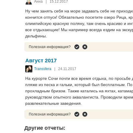
Анна
|
15.12.2017
Ну чем занять себя на море задавать себе не приход
кончится отпуск! Обязательно посетите озеро Рица, к
олимпийскую красную поляну, там очень красиво и ин
все отдыхающие! Мы например всегда ездим на экскур
дельфины.
Полезная информация?
Август 2017
Transsfera
|
24.11.2017
На курорте Сочи почти все время отдыха, по просьбе
пляже из песка и гальки, который был бесплатным. П
прохладным бризом. Также катались на яхтах, катам
руководством опытного аквалангиста. Проводили врем
развлекательные заведения.
Полезная информация?
Другие отчеты: