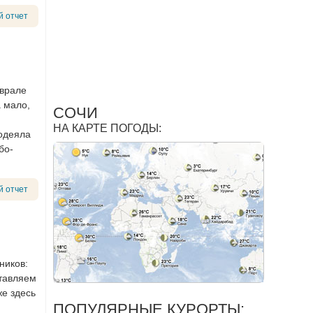
й отчет
еврале
а мало,
СОЧИ
НА КАРТЕ ПОГОДЫ:
 одеяла
бо-
й отчет
ников:
ставляем
е здесь
ПОПУЛЯРНЫЕ КУРОРТЫ: