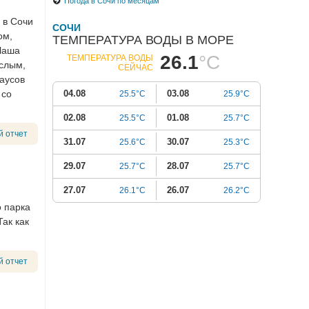
Погода в Сочи по месяцам
 в Сочи
СОЧИ
ом,
ТЕМПЕРАТУРА ВОДЫ В МОРЕ
 Чаша
26.1
°C
ТЕМПЕРАТУРА ВОДЫ
ослым,
СЕЙЧАС
раусов
 со
04.08
03.08
25.5°C
25.9°C
02.08
01.08
25.5°C
25.7°C
й отчет
31.07
30.07
25.6°C
25.3°C
29.07
28.07
25.7°C
25.7°C
27.07
26.07
26.1°C
26.2°C
о парка
Так как
й отчет