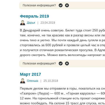
Полезная информация?
Февраль 2019
Дарья
|
23.04.2019
В Дендрарий очень советую. Билет туда стоит 250 руб
там, конечно, не так красиво как в разгар весны или л
очень тихо и уютно. Мы почти каждый день гуляли в р
сторговались за 600 рублей и провели целый час в от
и получится отличная романтическая прогулка. В Адл
дорого смотреть. Можно взять велосипеды напрокат за
Полезная информация?
Март 2017
Оленька
|
25.10.2018
Первым делом мы отправили в горы, покататься на с
«Газпром» (Лаура) — 600 м., «Горная карусель» — 6
12 мин. На горнолыжной станции есть прокат снаряж
можно пообедать. На склоне 15 трасс для спуска, есть