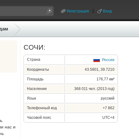
Регистрация
Вход
дам
СОЧИ:
Страна
Россия
Координаты
43.5801, 39.7210
Площадь
176,77 км²
Население
368 011 чел. (2013 год)
Язык
русский
Телефонный код
+7 862
Часовой пояс
UTC+4
ь.
ли нас и
нь