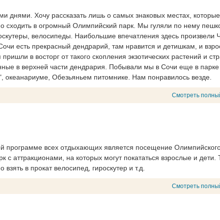
ми днями. Хочу рассказать лишь о самых знаковых местах, которые
но сходить в огромный Олимпийский парк. Мы гуляли по нему пешк
ероскутеры, велосипеды. Наибольшие впечатления здесь произвели
 Сочи есть прекрасный дендрарий, там нравится и детишкам, и взр
пришли в восторг от такого скопления экзотических растений и ст
нные в верхней части дендрария. Побывали мы в Сочи еще в парке
", океанариуме, Обезьяньем питомнике. Нам понравилось везде.
Смотреть полны
рной программе всех отдыхающих является посещение Олимпийског
к с аттракционами, на которых могут покататься взрослые и дети. 
взять в прокат велосипед, гироскутер и т.д.
Смотреть полны