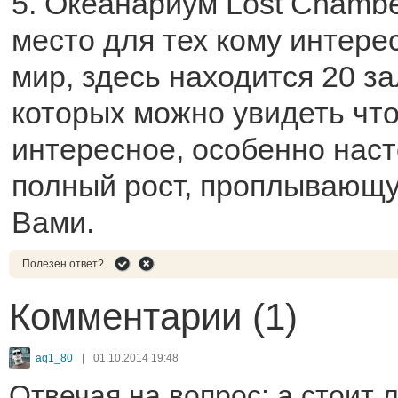
5. Океанариум Lost Chambe
место для тех кому интер
мир, здесь находится 20 з
которых можно увидеть что
интересное, особенно нас
полный рост, проплывающу
Вами.
Полезен ответ?
Комментарии (1)
aq1_80
|
01.10.2014 19:48
Отвечая на вопрос: а стоит л