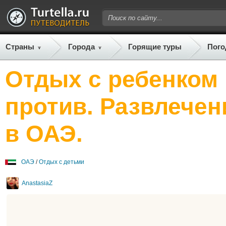
Страны
Города
Горящие туры
Пого
Отдых с ребенком 
против. Развлечен
в ОАЭ.
ОАЭ
/
Отдых с детьми
AnastasiaZ