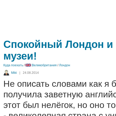
Спокойный Лондон и
музеи!
Куда поехать
/
Великобритания
/
Лондон
Miki
|
24.08.2014
Не описать словами как я 
получила заветную английс
этот был нелёгок, но оно т
- великолепная страна с у