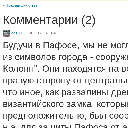
< Предыдущий ответ
Комментарии (2)
aq1_80
|
01.10.2014 01:40
Будучи в Пафосе, мы не мог
из символов города - сооруж
Колонн". Они находятся на 
правую сторону от центральн
что иное, как развалины дре
византийского замка, которы
предположительно, был соор
н.э. для защиты Пафоса от а