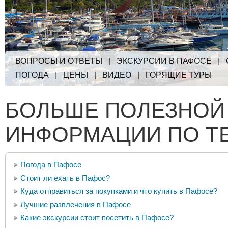
ВОПРОСЫ И ОТВЕТЫ
|
ЭКСКУРСИИ В ПАФОСЕ
|
ПОГОДА
|
ЦЕНЫ
|
ВИДЕО
|
ГОРЯЩИЕ ТУРЫ
БОЛЬШЕ ПОЛЕЗНОЙ
ИНФОРМАЦИИ ПО Т
Погода в Пафосе
Стоит ли ехать в Пафос?
Куда отправиться за покупками и что купить в Пафосе?
Лучшие развлечения в Пафосе
Какие экскурсии стоит посетить в Пафосе?