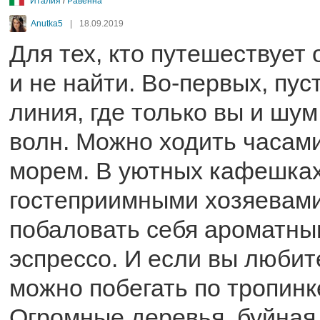
Италия
/
Равенна
Anutka5
|
18.09.2019
Для тех, кто путешествует
и не найти. Во-первых, пу
линия, где только вы и ш
волн. Можно ходить часам
морем. В уютных кафешках
гостеприимными хозяевам
побаловать себя ароматны
эспрессо. И если вы любит
можно побегать по тропинк
Огромные деревья, буйная