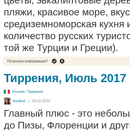
цветы, эвкалиптовые дерев
пляжи, красивое море, вку
средиземноморская кухня 
количество русских туристо
той же Турции и Греции).
Полезная информация?
Тиррения, Июль 2017
Италия
/
Тиррения
Anutka5
|
05.02.2019
Главный плюс - это небол
до Пизы, Флоренции и дру