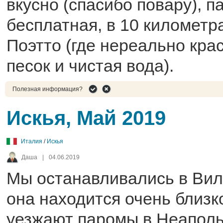
вкусно (спасибо повару), п
бесплатная, в 10 километр
Поэтто (где нереально кр
песок и чистая вода).
Полезная информация?
Искья, Май 2019
Италия
/
Искья
Даша
|
04.06.2019
Мы останавливались в Вил
она находится очень близко
уезжают паромы в Неаполь 