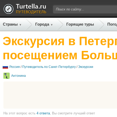
Страны
Города
Горящие туры
Пого
Экскурсия в Петер
посещением Больш
Россия
/
Путеводитель по Санкт-Петербургу
/
Экскурсии
Антонина
На этот вопрос есть
4 ответа
, Вы смотрите лучший ответ