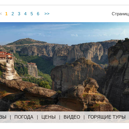
<
1
2
3
4
5
6
>>
Страниц
ВЫ
|
ПОГОДА
|
ЦЕНЫ
|
ВИДЕО
|
ГОРЯЩИЕ ТУРЫ