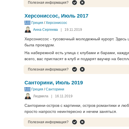
Полезная информация?
Херсониссос, Июль 2017
Греция
/
Херсониссос
Анна Сергеева
|
19.11.2019
Херсониссос - тусовочный молодежный курорт. Здесь 
была проездом.
На набережной есть улица с клубами и барами, каждую
всего, вас пригласят в клуб и подарят ваучер на бесп
Полезная информация?
Санторини, Июль 2019
Греция
/
Санторини
Людмила
|
16.11.2019
Санторини-остров с картинки, остров романтики и лю
просто напросто неинтересно и нечем заняться.
Полезная информация?