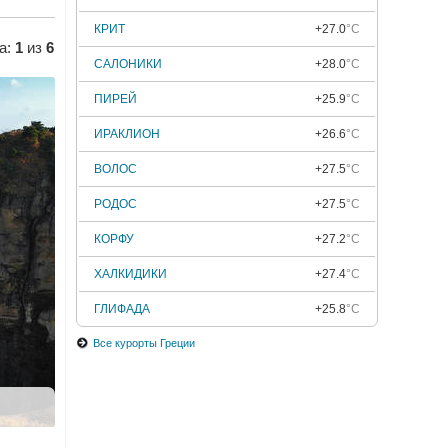
КРИТ
+27.0
°C
а:
1
из
6
САЛОНИКИ
+28.0
°C
ПИРЕЙ
+25.9
°C
ИРАКЛИОН
+26.6
°C
ВОЛОС
+27.5
°C
РОДОС
+27.5
°C
КОРФУ
+27.2
°C
ХАЛКИДИКИ
+27.4
°C
ГЛИФАДА
+25.8
°C
Все курорты Греции