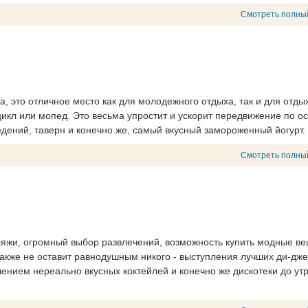
Смотреть полны
да, это отличное место как для молодежного отдыха, так и для отды
икл или мопед. Это весьма упростит и ускорит передвижение по ос
едений, таверн и конечно же, самый вкусный замороженный йогурт.
Смотреть полны
ляжи, огромный выбор развлечений, возможность купить модные в
также не оставит равнодушным никого - выступления лучших ди-дж
ением нереально вкусных коктейлей и конечно же дискотеки до утр