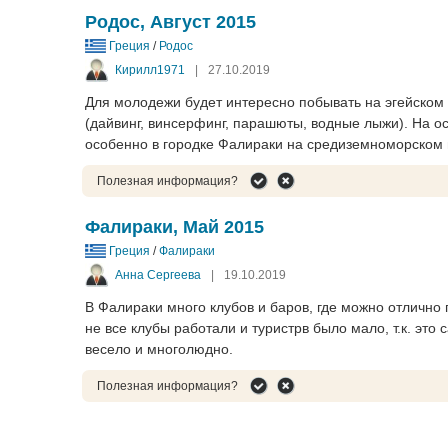
Родос, Август 2015
Греция
/
Родос
Кирилл1971
|
27.10.2019
Для молодежи будет интересно побывать на эгейском 
(дайвинг, винсерфинг, парашюты, водные лыжи). На о
особенно в городке Фалираки на средиземноморском
Полезная информация?
Фалираки, Май 2015
Греция
/
Фалираки
Анна Сергеева
|
19.10.2019
В Фалираки много клубов и баров, где можно отлично 
не все клубы работали и туристрв было мало, т.к. это
весело и многолюдно.
Полезная информация?