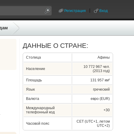
Регистрация
Вход
дам
ДАННЫЕ О СТРАНЕ:
Столица
Афины
10 772 967 чел.
Население
(2013 год)
Площадь
131 957 км²
Язык
греческий
Валюта
евро (EUR)
Международный
+30
телефонный код
.
CET (UTC+1, летом
Часовой пояс
UTC+2)