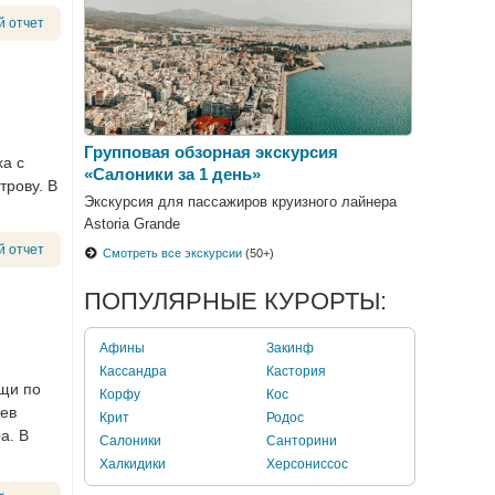
й отчет
Групповая обзорная экскурсия
ха с
«Салоники за 1 день»
трову. В
Экскурсия для пассажиров круизного лайнера
Astoria Grande
й отчет
Смотреть все экскурсии
(50+)
ПОПУЛЯРНЫЕ КУРОРТЫ:
Афины
Закинф
Кассандра
Кастория
ещи по
Корфу
Кос
еев
Крит
Родос
а. В
Салоники
Санторини
Халкидики
Херсониссос