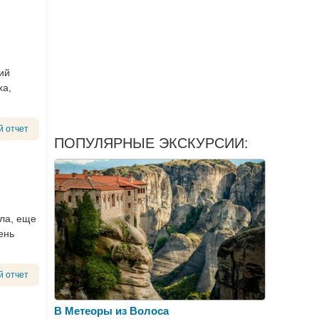
ий
ха,
й отчет
ПОПУЛЯРНЫЕ ЭКСКУРСИИ:
ала, еще
ень
й отчет
В Метеоры из Волоса