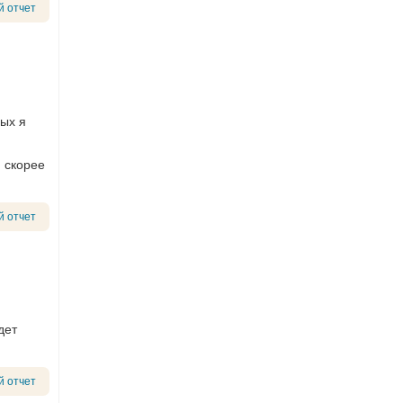
й отчет
рых я
, скорее
й отчет
дет
й отчет