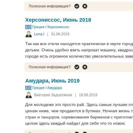
Полезная информация?
Херсониссос, Июнь 2018
Греция
/
Херсониссос
Lena.I
|
31.08.2019
Так как все отели находятся практически в черте горо
детьми. Очень удобно взять напрокат машину, квадроц
городе есть огромное количество увеселительных зав
Полезная информация?
Амудара, Июнь 2019
Греция
/
Амудара
Виктория Задорожная
|
16.08.2019
Для молодежи это просто рай. Здесь самые лучшие п
ценам ниже, чем продаются в бутиках. Ночная жизнь 
стран и танцоров, соревнования барменов с приготовл
целом здесь каждый найдет для себя что-то новое.