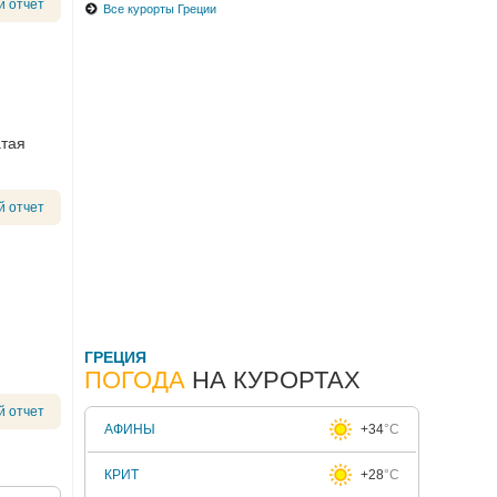
й отчет
Все курорты Греции
атая
й отчет
ГРЕЦИЯ
ПОГОДА
НА КУРОРТАХ
й отчет
АФИНЫ
+34
°C
КРИТ
+28
°C