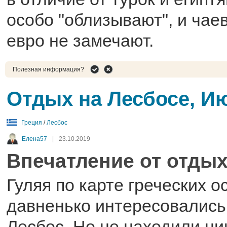
особо "облизывают", и чае
евро не замечают.
Полезная информация?
Отдых на Лесбосе, И
Греция
/
Лесбос
Елена57
|
23.10.2019
Впечатление от отдых
Гуляя по карте греческих 
давненько интересовались
Лесбос. Но не находили ни