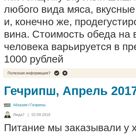
любого вида мяса, вкусны
и, конечно же, продегусти
вина. Стоимость обеда на 
человека варьируется в пр
1000 рублей
Полезная информация?
Гечрипш, Апрель 201
Абхазия
/
Гечрипш
Люда7
|
02.09.2018
Питание мы заказывали у 