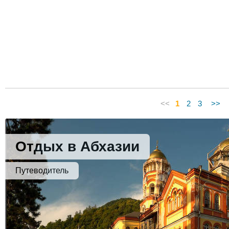
<<
1
2
3
>>
Отдых в Абхазии
Путеводитель